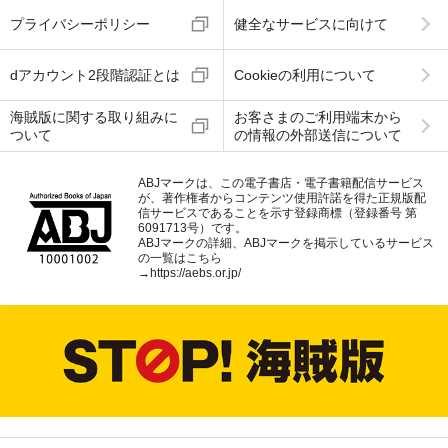
プライバシーポリシー
健全なサービスに向けて
dアカウント2段階認証とは
Cookieの利用について
海賊版に関する取り組みに
お客さまのご利用端末から
ついて
の情報の外部送信について
ABJマークは、この電子書店・電子書籍配信サービス
が、著作権者からコンテンツ使用許諾を得た正規版配
信サービスであることを示す登録商標（登録番号 第
6091713号）です。
ABJマークの詳細、ABJマークを掲示しているサービス
の一覧はこちら
→
https://aebs.or.jp/