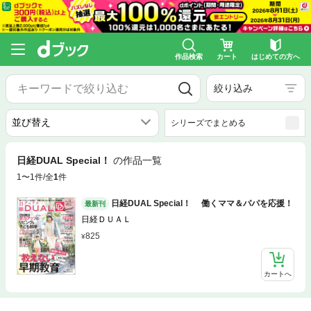
作品検索
カート
はじめての方へ
絞り込み
シリーズでまとめる
日経DUAL Special！
の作品一覧
1〜1件/全
1
件
日経DUAL Special！ 働くママ＆パパを応援！
最新刊
日経ＤＵＡＬ
825
カートへ