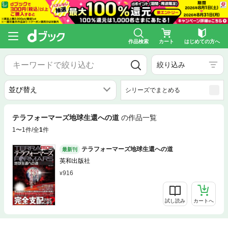
作品検索
カート
はじめての方へ
絞り込み
シリーズでまとめる
テラフォーマーズ地球生還への道
の作品一覧
1〜1件/全
1
件
テラフォーマーズ地球生還への道
最新刊
英和出版社
916
試し読み
カートへ