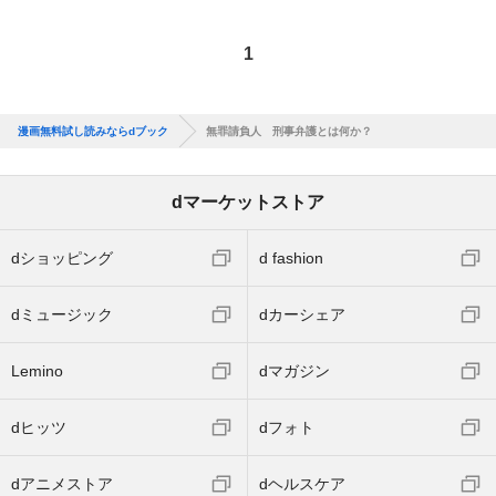
1
漫画無料試し読みならdブック
無罪請負人 刑事弁護とは何か？
dマーケットストア
dショッピング
d fashion
dミュージック
dカーシェア
Lemino
dマガジン
dヒッツ
dフォト
dアニメストア
dヘルスケア