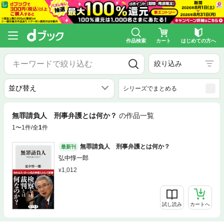
作品検索
カート
はじめての方へ
絞り込み
シリーズでまとめる
無罪請負人 刑事弁護とは何か？
の作品一覧
1〜1件/全
1
件
無罪請負人 刑事弁護とは何か？
最新刊
弘中惇一郎
1,012
試し読み
カートへ