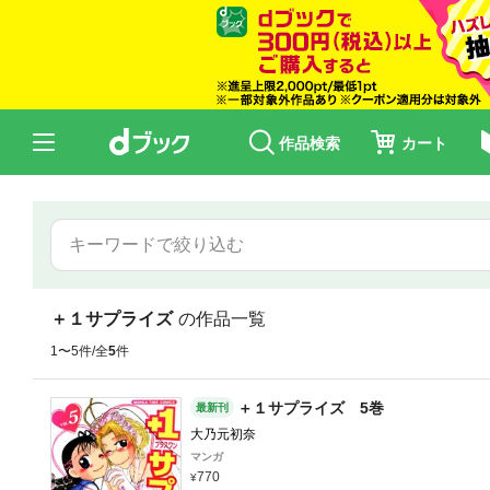
作品検索
カート
＋１サプライズ
の作品一覧
1〜5件/全
5
件
＋１サプライズ 5巻
最新刊
大乃元初奈
マンガ
770