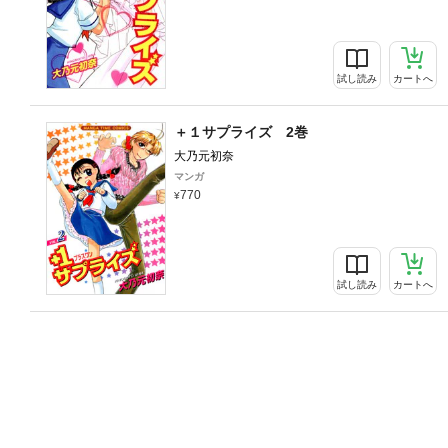
試し読み
カートへ
＋１サプライズ 2巻
大乃元初奈
マンガ
770
試し読み
カートへ