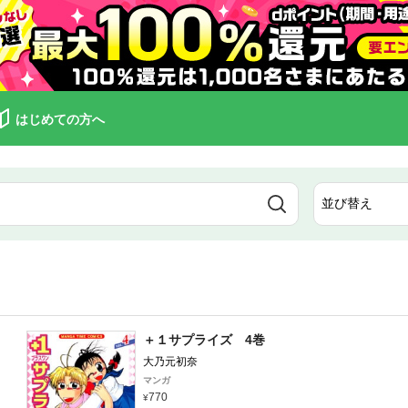
はじめての方へ
＋１サプライズ 4巻
大乃元初奈
マンガ
770