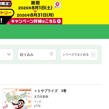
絞り込み
シリーズでまとめる
＋１サプライズ 3巻
大乃元初奈
マンガ
770