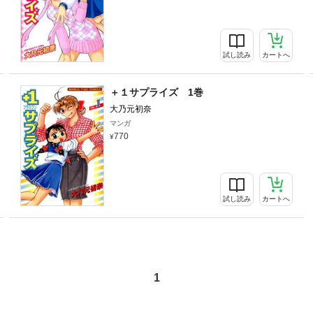
試し読み
カートへ
＋１サプライズ 1巻
大乃元初奈
マンガ
770
試し読み
カートへ
1