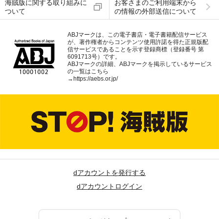
海賊版に関する取り組みに
お客さまのご利用端末から
ついて
の情報の外部送信について
ABJマークは、この電子書店・電子書籍配信サービス
が、著作権者からコンテンツ使用許諾を得た正規版配
信サービスであることを示す登録商標（登録番号 第
6091713号）です。
ABJマークの詳細、ABJマークを掲示しているサービス
の一覧はこちら
→
https://aebs.or.jp/
dアカウントを発行する
dアカウントログイン