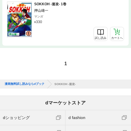
SOKKOH -速攻- 1巻
押山雄一
マンガ
330
試し読み
カートへ
1
漫画無料試し読みならdブック
SOKKOH -速攻-
dマーケットストア
dショッピング
d fashion