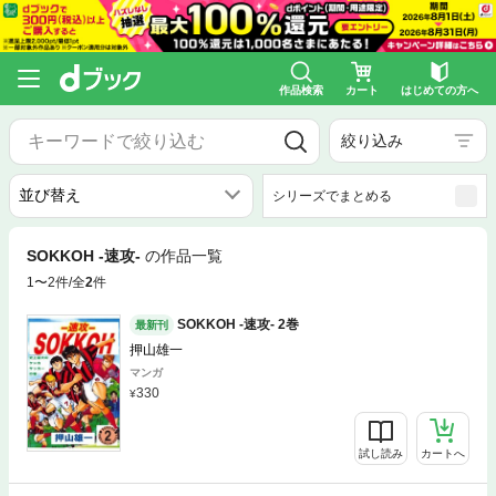
作品検索
カート
はじめての方へ
絞り込み
シリーズでまとめる
SOKKOH -速攻-
の作品一覧
1〜2件/全
2
件
SOKKOH -速攻- 2巻
最新刊
押山雄一
マンガ
330
試し読み
カートへ