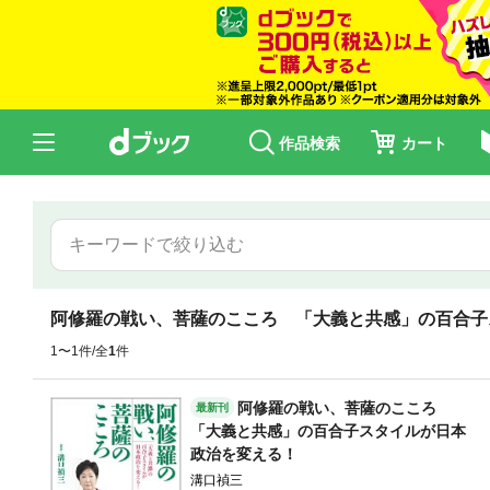
作品検索
カート
阿修羅の戦い、菩薩のこころ 「大義と共感」の百合子
1〜1件/全
1
件
阿修羅の戦い、菩薩のこころ
最新刊
「大義と共感」の百合子スタイルが日本
政治を変える！
溝口禎三