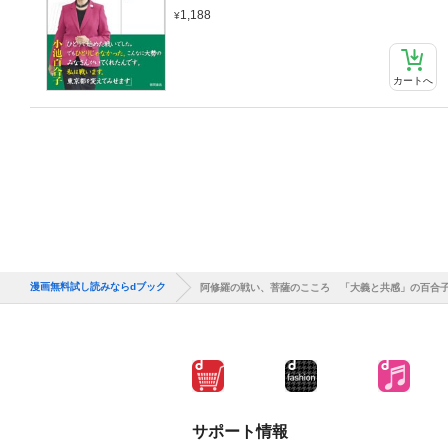
1,188
カートへ
漫画無料試し読みならdブック
阿修羅の戦い、菩薩のこころ 「大義と共感」の百合
サポート情報