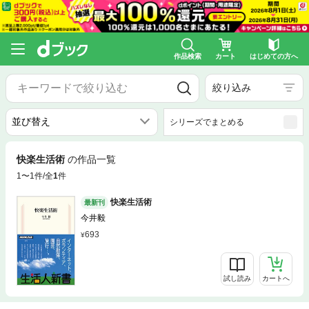
作品検索
カート
はじめての方へ
絞り込み
シリーズでまとめる
快楽生活術
の作品一覧
1〜1件/全
1
件
快楽生活術
最新刊
今井毅
693
試し読み
カートへ