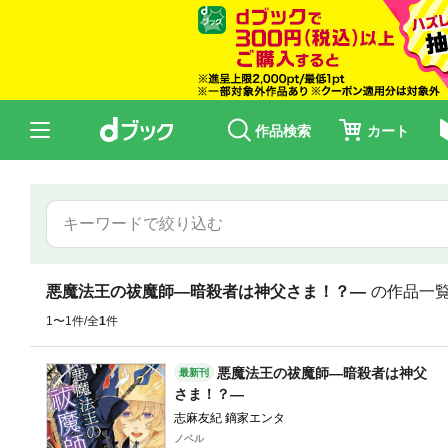
作品検索
カート
悪魔法王の祓魔師―暗殺者は神父さま！？―
の作品一
1〜1件/全
1
件
悪魔法王の祓魔師―暗殺者は神父
最新刊
さま！？―
志麻友紀 鏑家エンタ
ノベル