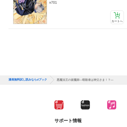
701
カートへ
漫画無料試し読みならdブック
悪魔法王の祓魔師―暗殺者は神父さま！？―
サポート情報