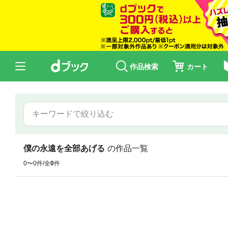
作品検索
カート
僕の永遠を全部あげる
の作品一覧
0〜0件/全
0
件