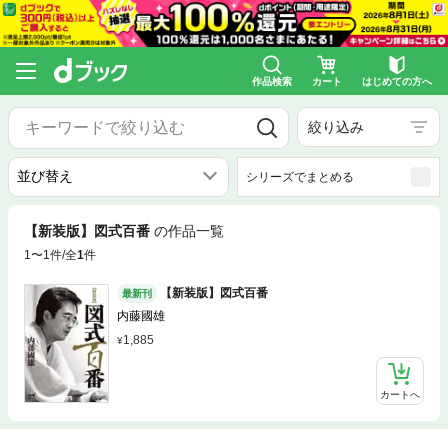
作品検索
カート
はじめての方へ
絞り込み
シリーズでまとめる
【新装版】図式百番
の作品一覧
1〜1件/全
1
件
【新装版】図式百番
最新刊
内藤國雄
1,885
カートへ