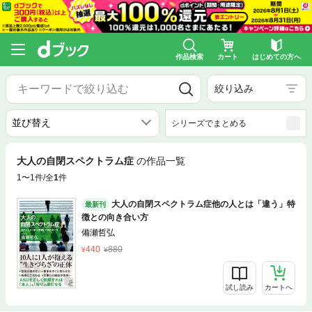
作品検索
カート
はじめての方へ
絞り込み
シリーズでまとめる
大人の自閉スペクトラム症
の作品一覧
1〜1件/全
1
件
大人の自閉スペクトラム症他の人とは「違う」特
最新刊
徴との向き合い方
備瀬哲弘
440
880
試し読み
カートへ