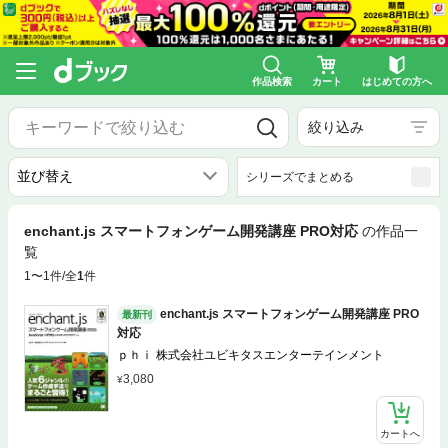
作品検索
カート
はじめての方へ
絞り込み
シリーズでまとめる
enchant.js スマートフォンゲーム開発講座 PRO対応
の作品一
覧
1〜1件/全
1
件
enchant.js スマートフォンゲーム開発講座 PRO
最新刊
対応
ｐｈｉ 株式会社ユビキタスエンターテインメント
3,080
カートへ