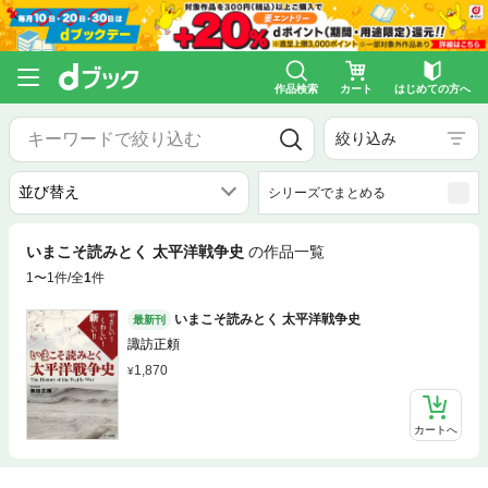
作品検索
カート
はじめての方へ
絞り込み
シリーズでまとめる
いまこそ読みとく 太平洋戦争史
の作品一覧
1〜1件/全
1
件
いまこそ読みとく 太平洋戦争史
最新刊
諏訪正頼
1,870
カートへ