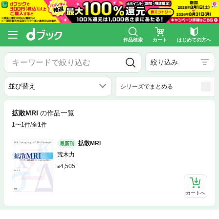
作品検索
カート
はじめての方へ
絞り込み
シリーズでまとめる
拡散MRI
の作品一覧
1〜1件/全
1
件
拡散MRI
最新刊
荒木力
4,505
カートへ