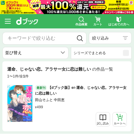
作品検索
カート
はじめての方へ
絞り込み
シリーズでまとめる
運命、じゃない恋。アラサー女に恋は難しい
の作品一覧
1〜1件/全
1
件
【dブック版】er-運命、じゃない恋。アラサー女
最新刊
に恋は難しい
田山そふと 中田恵
499
試し読み
カートへ