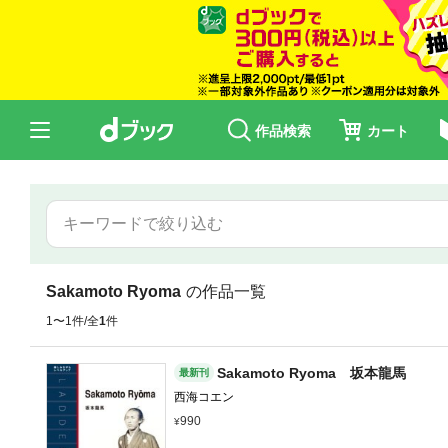
作品検索
カート
Sakamoto Ryoma
の作品一覧
1〜1件/全
1
件
Sakamoto Ryoma 坂本龍馬
最新刊
西海コエン
990