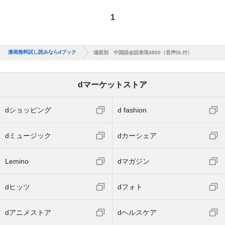
1
漫画無料試し読みならdブック
場面別 中国語会話表現4800（音声DL付）
dマーケットストア
dショッピング
d fashion
dミュージック
dカーシェア
Lemino
dマガジン
dヒッツ
dフォト
dアニメストア
dヘルスケア