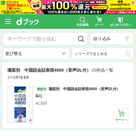
作品検索
カート
はじめての方へ
絞り込み
シリーズでまとめる
場面別 中国語会話表現4800（音声DL付）
の作品一覧
1〜1件/全
1
件
場面別 中国語会話表現4800（音声DL付）
最新刊
蘇紅
2,310
カートへ