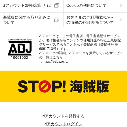
dアカウント2段階認証とは
Cookieの利用について
海賊版に関する取り組みに
お客さまのご利用端末から
ついて
の情報の外部送信について
ABJマークは、この電子書店・電子書籍配信サービス
が、著作権者からコンテンツ使用許諾を得た正規版配
信サービスであることを示す登録商標（登録番号 第
6091713号）です。
ABJマークの詳細、ABJマークを掲示しているサービス
の一覧はこちら
→
https://aebs.or.jp/
dアカウントを発行する
dアカウントログイン