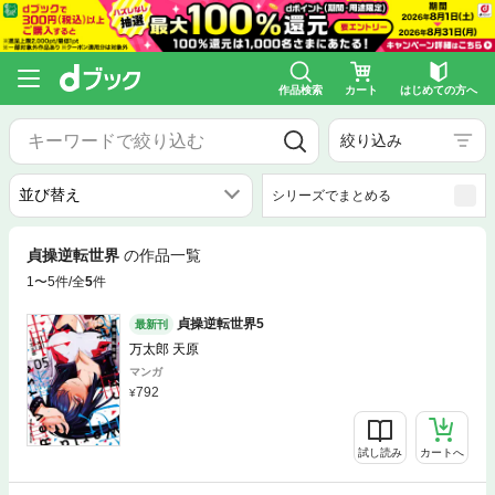
作品検索
カート
はじめての方へ
絞り込み
シリーズでまとめる
貞操逆転世界
の作品一覧
1〜5件/全
5
件
貞操逆転世界5
最新刊
万太郎 天原
マンガ
792
試し読み
カートへ