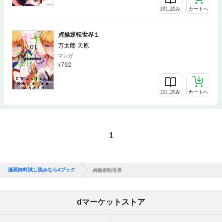
試し読み
カートへ
貞操逆転世界１
万太郎 天原
マンガ
792
試し読み
カートへ
1
漫画無料試し読みならdブック
貞操逆転世界
dマーケットストア