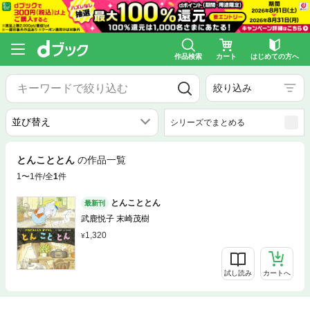
作品検索
カート
はじめての方へ
絞り込み
シリーズでまとめる
とんこととん
の作品一覧
1〜1件/全
1
件
とんこととん
最新刊
武鹿悦子 末崎茂樹
1,320
試し読み
カートへ