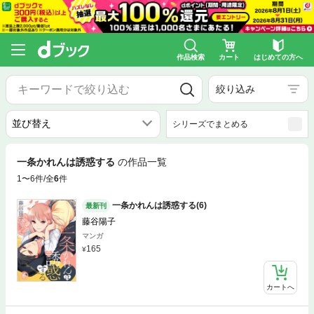
作品検索
カート
はじめての方へ
絞り込み
シリーズでまとめる
一条かれんは誘惑する
の作品一覧
1〜6件/全
6
件
一条かれんは誘惑する(6)
最新刊
藤谷陽子
マンガ
165
カートへ