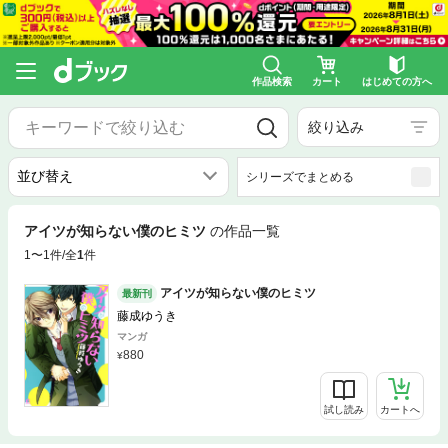
作品検索
カート
はじめての方へ
絞り込み
シリーズでまとめる
アイツが知らない僕のヒミツ
の作品一覧
1〜1件/全
1
件
アイツが知らない僕のヒミツ
最新刊
藤成ゆうき
マンガ
880
試し読み
カートへ