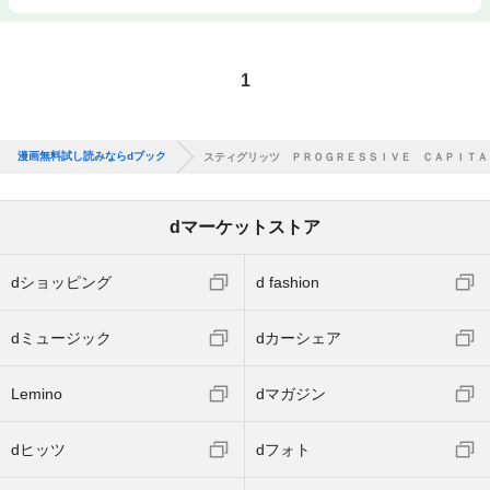
1
漫画無料試し読みならdブック
スティグリッツ ＰＲＯＧＲＥＳＳＩＶＥ ＣＡＰＩＴＡ
dマーケットストア
dショッピング
d fashion
dミュージック
dカーシェア
Lemino
dマガジン
dヒッツ
dフォト