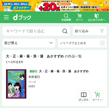
作品検索
カート
はじめての方へ
絞り込み
シリーズでまとめる
大・正・麻・雀・浪・漫 あさすずめ
の作品一覧
1〜1件/全
1
件
大・正・麻・雀・浪・漫 あさすずめ
最新刊
木村直巳
マンガ
565
試し読み
カートへ