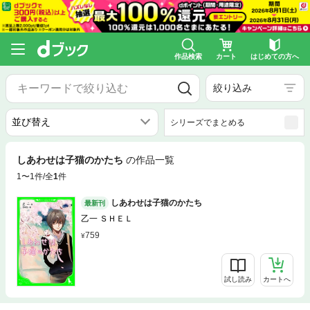
作品検索
カート
はじめての方へ
絞り込み
シリーズでまとめる
しあわせは子猫のかたち
の作品一覧
1〜1件/全
1
件
しあわせは子猫のかたち
最新刊
乙一 ＳＨＥＬ
759
試し読み
カートへ