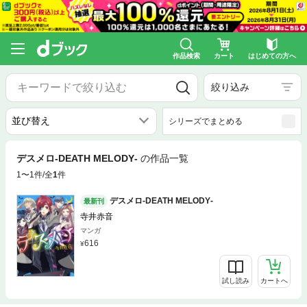
作品検索
カート
はじめての方へ
絞り込み
シリーズでまとめる
デスメロ‐DEATH MELODY‐
の作品一覧
1〜1件/全
1
件
デスメロ‐DEATH MELODY‐
最新刊
寺井赤音
マンガ
616
試し読み
カートへ