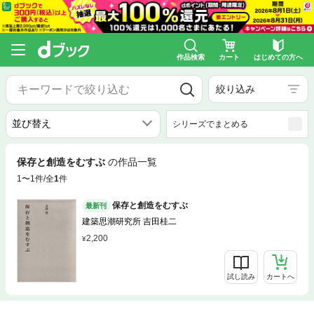
作品検索
カート
はじめての方へ
絞り込み
シリーズでまとめる
保存と創造をむすぶ
の作品一覧
1〜1件/全
1
件
保存と創造をむすぶ
最新刊
建築思潮研究所 吉田桂二
2,200
試し読み
カートへ