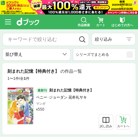
作品検索
カート
はじめての方へ
絞り込み
シリーズでまとめる
刻まれた記憶【特典付き】
の作品一覧
1〜1件/全
1
件
刻まれた記憶【特典付き】
最新刊
ペニー･ジョーダン 花牟礼サキ
マンガ
550
試し読み
カートへ