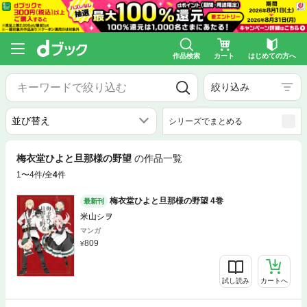
作品検索
カート
はじめての方へ
絞り込み
シリーズでまとめる
梅衣堂ひよと旦那様の野望
の作品一覧
1〜4件/全
4
件
梅衣堂ひよと旦那様の野望 4巻
最新刊
米山シヲ
マンガ
809
試し読み
カートへ