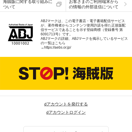
海賊版に関する取り組みに
お客さまのご利用端末から
ついて
の情報の外部送信について
ABJマークは、この電子書店・電子書籍配信サービス
が、著作権者からコンテンツ使用許諾を得た正規版配
信サービスであることを示す登録商標（登録番号 第
6091713号）です。
ABJマークの詳細、ABJマークを掲示しているサービス
の一覧はこちら
→
https://aebs.or.jp/
dアカウントを発行する
dアカウントログイン