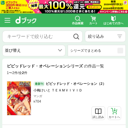
作品検索
カート
はじめての方へ
絞り込み
シリーズでまとめる
ビビッドレッド・オペレーションシリーズ
の作品一覧
1〜2件/全
2
件
ビビッドレッド・オペレーション（2）
最新刊
小梅けいと ＴＥＡＭＶＩＶＩＤ
マンガ
704
試し読み
カートへ