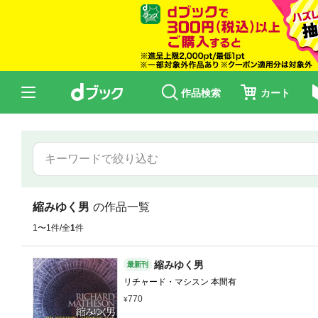
作品検索
カート
縮みゆく男
の作品一覧
1〜1件/全
1
件
縮みゆく男
最新刊
リチャード・マシスン 本間有
770