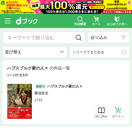
作品検索
カート
はじめての方へ
絞り込み
シリーズでまとめる
ハプスブルク家の人々
の作品一覧
1〜1件/全
1
件
ハプスブルク家の人々
最新刊
菊池良生
733
試し読み
カートへ