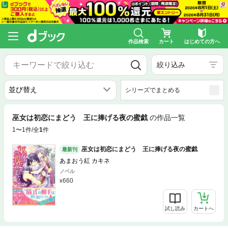
作品検索
カート
はじめての方へ
絞り込み
シリーズでまとめる
巫女は初恋にまどう 王に捧げる夜の蜜戯
の作品一覧
1〜1件/全
1
件
巫女は初恋にまどう 王に捧げる夜の蜜戯
最新刊
あまおう紅 カキネ
ノベル
660
試し読み
カートへ