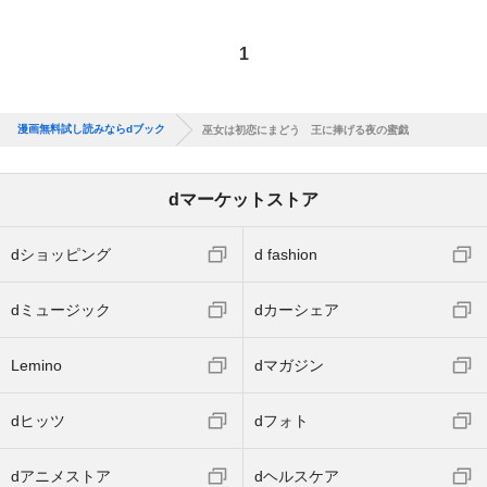
1
漫画無料試し読みならdブック
巫女は初恋にまどう 王に捧げる夜の蜜戯
dマーケットストア
dショッピング
d fashion
dミュージック
dカーシェア
Lemino
dマガジン
dヒッツ
dフォト
dアニメストア
dヘルスケア