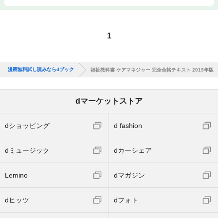
1
漫画無料試し読みならdブック
福祉教科書 ケアマネジャー 完全合格テキスト 2019年版
dマーケットストア
dショッピング
d fashion
dミュージック
dカーシェア
Lemino
dマガジン
dヒッツ
dフォト