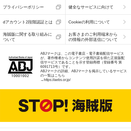
プライバシーポリシー
健全なサービスに向けて
dアカウント2段階認証とは
Cookieの利用について
海賊版に関する取り組みに
お客さまのご利用端末から
ついて
の情報の外部送信について
ABJマークは、この電子書店・電子書籍配信サービス
が、著作権者からコンテンツ使用許諾を得た正規版配
信サービスであることを示す登録商標（登録番号 第
6091713号）です。
ABJマークの詳細、ABJマークを掲示しているサービス
の一覧はこちら
→
https://aebs.or.jp/