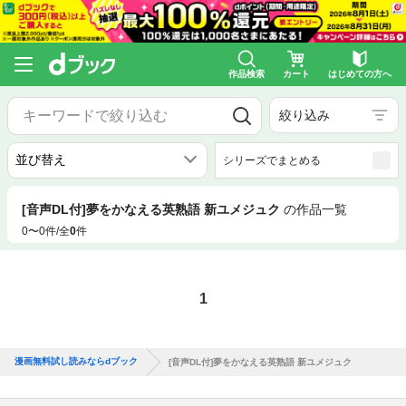
作品検索
カート
はじめての方へ
絞り込み
シリーズでまとめる
[音声DL付]夢をかなえる英熟語 新ユメジュク
の作品一覧
0〜0件/全
0
件
1
漫画無料試し読みならdブック
[音声DL付]夢をかなえる英熟語 新ユメジュク