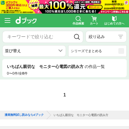
作品検索
カート
はじめての方へ
絞り込み
シリーズでまとめる
いちばん親切な モニター心電図の読み方
の作品一覧
0〜0件/全
0
件
1
漫画無料試し読みならdブック
いちばん親切な モニター心電図の読み方