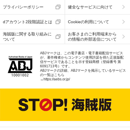
プライバシーポリシー
健全なサービスに向けて
dアカウント2段階認証とは
Cookieの利用について
海賊版に関する取り組みに
お客さまのご利用端末から
ついて
の情報の外部送信について
ABJマークは、この電子書店・電子書籍配信サービス
が、著作権者からコンテンツ使用許諾を得た正規版配
信サービスであることを示す登録商標（登録番号 第
6091713号）です。
ABJマークの詳細、ABJマークを掲示しているサービス
の一覧はこちら
→
https://aebs.or.jp/