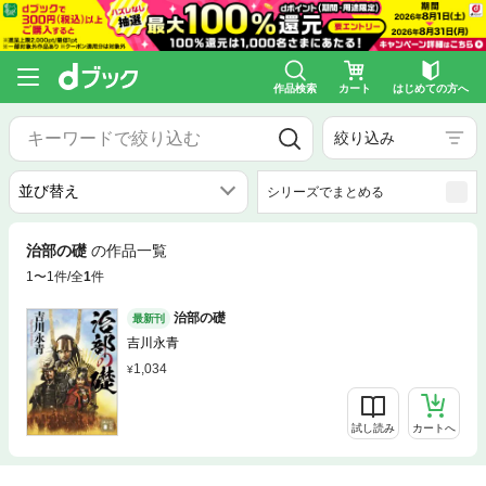
作品検索
カート
はじめての方へ
絞り込み
シリーズでまとめる
治部の礎
の作品一覧
1〜1件/全
1
件
治部の礎
最新刊
吉川永青
1,034
試し読み
カートへ