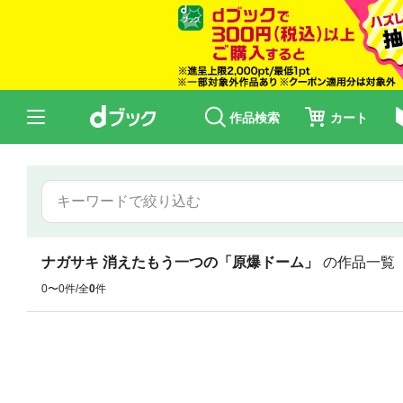
作品検索
カート
ナガサキ 消えたもう一つの「原爆ドーム」
の作品一覧
0〜0件/全
0
件