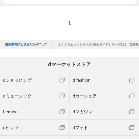
1
漫画無料試し読みならdブック
１００％ムックシリーズ 完全ガイドシリーズ159 英語
dマーケットストア
dショッピング
d fashion
dミュージック
dカーシェア
Lemino
dマガジン
dヒッツ
dフォト