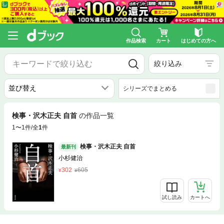
作品検索
カート
はじめての方へ
絞り込み
シリーズでまとめる
検事・沢木正夫 自首
の作品一覧
1〜1件/全
1
件
検事・沢木正夫 自首
最新刊
小杉健治
302
605
試し読み
カートへ