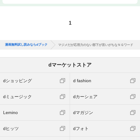
1
漫画無料試し読みならdブック
マジメだが応用力のない部下が言いがちなＮＧワード
dマーケットストア
dショッピング
d fashion
dミュージック
dカーシェア
Lemino
dマガジン
dヒッツ
dフォト