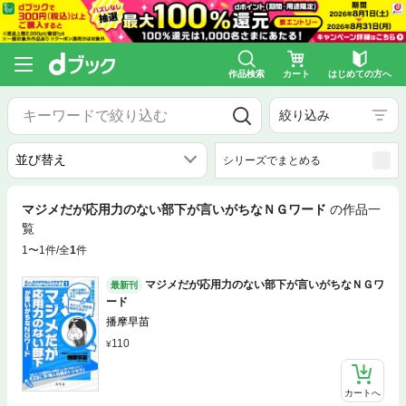
作品検索
カート
はじめての方へ
絞り込み
シリーズでまとめる
マジメだが応用力のない部下が言いがちなＮＧワード
の作品一
覧
1〜1件/全
1
件
マジメだが応用力のない部下が言いがちなＮＧワ
最新刊
ード
播摩早苗
110
カートへ