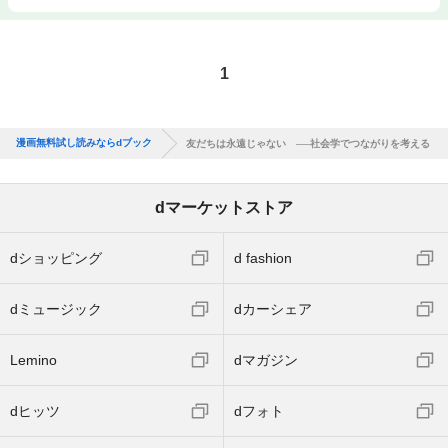
1
漫画無料試し読みならdブック
友だちは永遠じゃない ──社会学でつながりを考える
dマーケットストア
dショッピング
d fashion
dミュージック
dカーシェア
Lemino
dマガジン
dヒッツ
dフォト