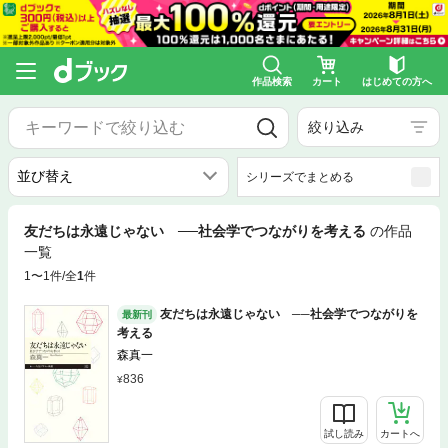
作品検索
カート
はじめての方へ
絞り込み
シリーズでまとめる
友だちは永遠じゃない ──社会学でつながりを考える
の作品
一覧
1〜1件/全
1
件
友だちは永遠じゃない ──社会学でつながりを
最新刊
考える
森真一
836
試し読み
カートへ