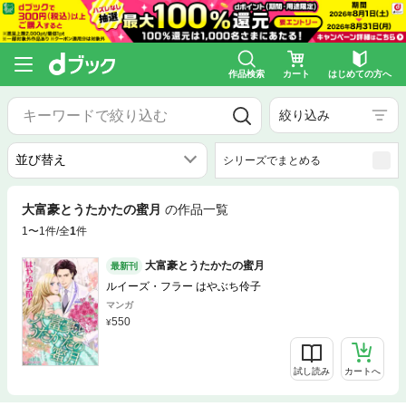
作品検索
カート
はじめての方へ
絞り込み
シリーズでまとめる
大富豪とうたかたの蜜月
の作品一覧
1〜1件/全
1
件
大富豪とうたかたの蜜月
最新刊
ルイーズ・フラー はやぶち伶子
マンガ
550
試し読み
カートへ