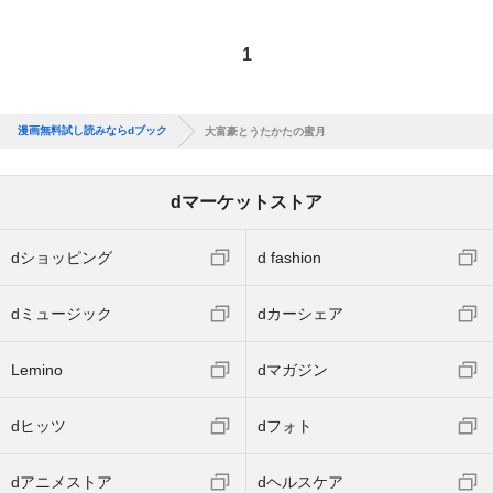
1
漫画無料試し読みならdブック
大富豪とうたかたの蜜月
dマーケットストア
dショッピング
d fashion
dミュージック
dカーシェア
Lemino
dマガジン
dヒッツ
dフォト
dアニメストア
dヘルスケア