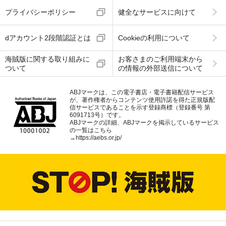
プライバシーポリシー
健全なサービスに向けて
dアカウント2段階認証とは
Cookieの利用について
海賊版に関する取り組みに
お客さまのご利用端末から
ついて
の情報の外部送信について
ABJマークは、この電子書店・電子書籍配信サービス
が、著作権者からコンテンツ使用許諾を得た正規版配
信サービスであることを示す登録商標（登録番号 第
6091713号）です。
ABJマークの詳細、ABJマークを掲示しているサービス
の一覧はこちら
→
https://aebs.or.jp/