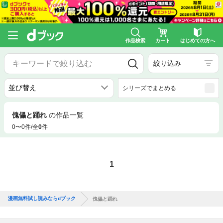
作品検索
カート
はじめての方へ
絞り込み
シリーズでまとめる
傀儡と踊れ
の作品一覧
0〜0件/全
0
件
1
漫画無料試し読みならdブック
傀儡と踊れ