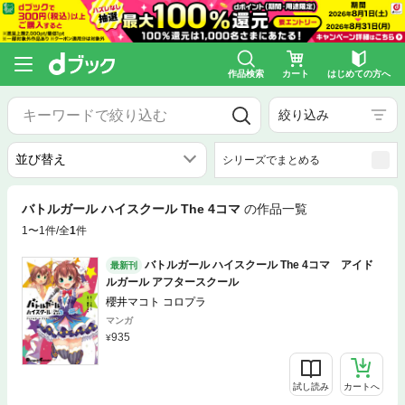
作品検索
カート
はじめての方へ
絞り込み
シリーズでまとめる
バトルガール ハイスクール The 4コマ
の作品一覧
1〜1件/全
1
件
バトルガール ハイスクール The 4コマ アイド
最新刊
ルガール アフタースクール
櫻井マコト コロプラ
マンガ
935
試し読み
カートへ