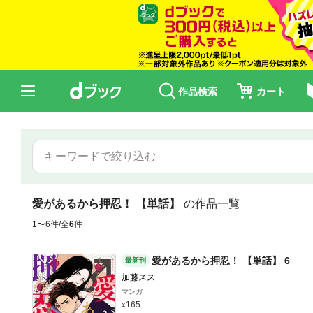
作品検索
カート
愛があるから押忍！ 【単話】
の作品一覧
1〜6件/全
6
件
愛があるから押忍！ 【単話】 6
最新刊
加藤スス
マンガ
165