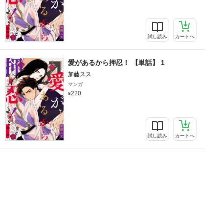
試し読み
カートへ
愛があるから押忍！ 【単話】 1
加藤スス
マンガ
220
試し読み
カートへ