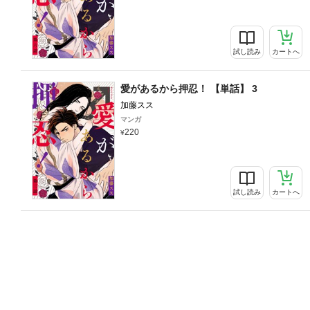
試し読み
カートへ
愛があるから押忍！ 【単話】 3
加藤スス
マンガ
220
試し読み
カートへ