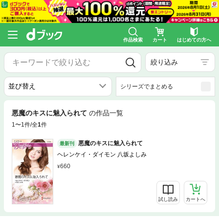
作品検索
カート
はじめての方へ
絞り込み
シリーズでまとめる
悪魔のキスに魅入られて
の作品一覧
1〜1件/全
1
件
悪魔のキスに魅入られて
最新刊
ヘレンケイ・ダイモン 八坂よしみ
660
試し読み
カートへ