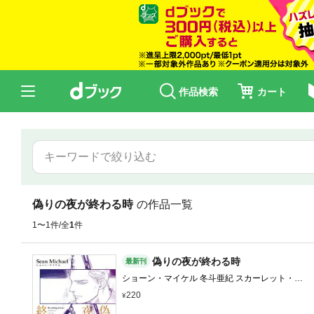
作品検索
カート
偽りの夜が終わる時
の作品一覧
1〜1件/全
1
件
偽りの夜が終わる時
最新刊
ショーン・マイケル 冬斗亜紀 スカーレット・ベ
リ子
220