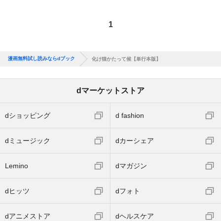
1
漫画無料試し読みならdブック
化け猫かたって候【単行本版】
dマーケットストア
dショッピング
d fashion
dミュージック
dカーシェア
Lemino
dマガジン
dヒッツ
dフォト
dアニメストア
dヘルスケア