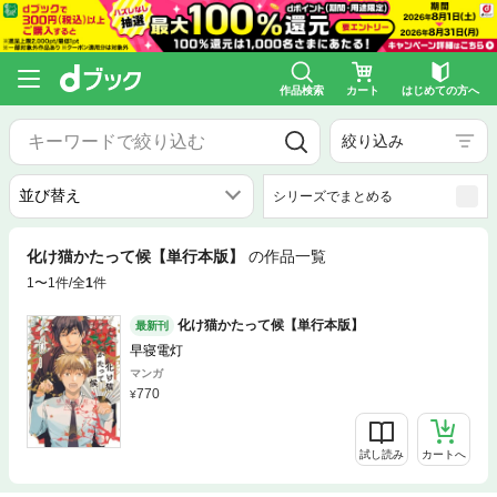
作品検索
カート
はじめての方へ
絞り込み
シリーズでまとめる
化け猫かたって候【単行本版】
の作品一覧
1〜1件/全
1
件
化け猫かたって候【単行本版】
最新刊
早寝電灯
マンガ
770
試し読み
カートへ