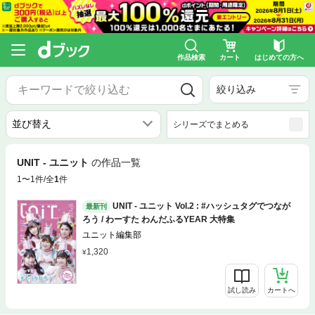
作品検索
カート
はじめての方へ
絞り込み
シリーズでまとめる
UNIT - ユニット
の作品一覧
1〜1件/全
1
件
UNIT - ユニット Vol.2 : #ハッシュタグでつなが
最新刊
ろう / わーすた わんだふるYEAR 大特集
ユニット編集部
1,320
試し読み
カートへ